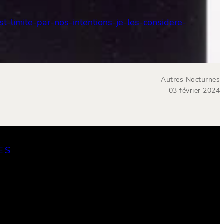
st-limite-par-nos-intentions-je-les-considere-
Autres Nocturnes
03 février 2024
ES