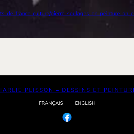
its-de-france-culture/pierre-soulages-en-peinture-on-e
HARLIE PLISSON – DESSINS ET PEINTUR
FRANÇAIS
ENGLISH