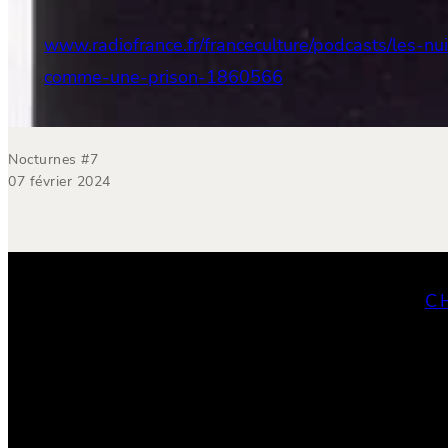
www.radiofrance.fr/franceculture/podcasts/les-nu
comme-une-prison-1860566
Nocturnes #7
07 février 2024
C